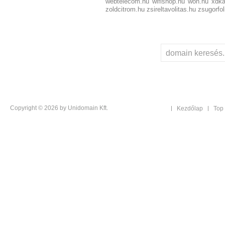
webtelecom.hu
wifishop.hu
won.hu
xdka
zoldcitrom.hu
zsireltavolitas.hu
zsugorfol
Copyright © 2026 by Unidomain Kft.
Kezdőlap
Top