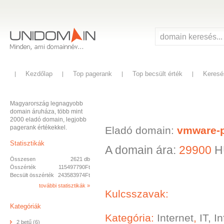
Kezdőlap
Top pagerank
Top becsült érték
Keresé
Magyarország legnagyobb
domain áruháza, több mint
2000 eladó domain, legjobb
pagerank értékekkel.
Eladó domain:
vmware-p
Statisztikák
A domain ára:
29900
H
Összesen
2621 db
Összérték
115497790Ft
Becsült összérték
243583974Ft
további statisztikák »
Kulcsszavak:
Kategóriák
Kategória:
Internet
,
IT, I
2 betű (6)