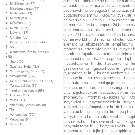
allami.hu
androidfelho.hu
androidtabl
Melléknevek (67)
asterisk.hu
asusmania.hu
autokoveto.
Mezőgazdaság (17)
becenevek.hu
belyegzo24.hu
bereznay.
Multimedia (19)
budapesttourism.hu
buko.hu
bvsk.hu
Munka (89)
chipkartya.hu
chv.hu
ciscoserver.hu
Művészet (33)
communication.hu
computer24.hu
coolpi
Nevek (106)
csucshardver.hu
dataserv.hu
datasou
Növény (17)
deviza24.hu
diaktanacs.hu
diets.hu
div
Oktatás (55)
domainworld.hu
drmac.hu
dtw.hu
duc
Pénz, Tőzsde, Biztosítás
ellenallo.hu
eloszezon.hu
emailfax.hu
(122)
etorrent.hu
etteremfoglalas.hu
eugyek.
Romantika, érzés, érzelem
faaruk.hu
fajanko.hu
faxmail.hu
fekcso
(20)
flashhosting.hu
flashstorage.hu
flight
Sport (38)
frisspekaru.hu
frm.hu
ftpszerver.hu
fu
Szállítás, Futár (33)
gastrodekor.hu
gazdalkodo.hu
gepic
Szépségipar, Divat (52)
gyermekdivat.hu
halozatieszkoz.hu
Szolgáltatás (170)
havassy.hu
hazassagkotes.hu
haziba
Szórakoztató elektronika (21)
hitelmutato.hu
honlapajanlo.hu
Társasági élet (57)
honlapuzemeltetes.hu
hostingonline.
Telekommunikáció (86)
iaasmegoldasok.hu
icecastserver.hu
id
Utazás (117)
infomed.hu
informatikaikepzes.hu
inf
Vallás (11)
ingyendvd.hu
ingyenestarhely.hu
ingye
Vásárlás, Kereskedelem
irodanet.hu
itadministrator.hu
italhaz.hu
(176)
jatszokucko.hu
jogioldal.hu
jpeg.hu
Vendéglátás (70)
kartyafeltolto.hu
keletifuszerek.hu
kepf
Webshop (84)
kincseink.hu
kincskeresok.hu
king
Zene (45)
konyhabutoros.hu
konyvjelzok.hu
k
kuponbroker.hu
lajkolj.hu
laptopkiraly.h