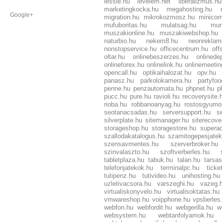
lessie.hu
levelem.net
liberalizmus.hu
marketingkocka.hu
megahosting.hu
Google+
migration.hu
mikrokozmosz.hu
minico
mufuboritas.hu
mulatsag.hu
mun
muszakionline.hu
muszakiwebshop.hu
naturbio.hu
nekem8.hu
neonreklam
nonstopservice.hu
officecentrum.hu
off
oltar.hu
onlinebeszerzes.hu
onlinede
onlineforex.hu
onlinelink.hu
onlinemeetin
opencall.hu
optikaihalozat.hu
opv.hu
panasz.hu
parkolokamera.hu
partyfoo
penne.hu
penzautomata.hu
phpnet.hu
p
pucc.hu
pure.hu
ravioli.hu
recoverysite.
rioba.hu
robbanoanyag.hu
rostosgyumol
seotanacsadas.hu
serversupport.hu
s
silverplate.hu
sitemanager.hu
siterecove
storageshop.hu
storagestore.hu
supera
szallodakatalogus.hu
szamitogepesjatek
szensavmentes.hu
szerverbroker.hu
szinvalaszto.hu
szoftverberles.hu
tabletplaza.hu
tabuk.hu
talan.hu
tarsa
telefonjatekok.hu
terminalpc.hu
ticke
tutipenz.hu
tutivideo.hu
unihosting.hu
uzletivacsora.hu
varszeghi.hu
vazeg.
virtualiskonyvelo.hu
virtualisoktatas.hu
vmwareshop.hu
voipphone.hu
vpsberles
webfon.hu
webfordit.hu
webgerilla.hu
w
websystem.hu
webtanfolyamok.hu