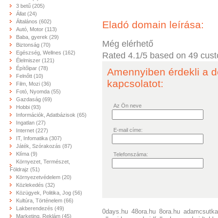
3 betű (205)
Állat (24)
Általános (602)
Eladó domain leírása:
Autó, Motor (113)
Baba, gyerek (29)
Még elérhető
Biztonság (70)
Egészség, Wellnes (162)
Rated
4.1
/5 based on
49
cust
Élelmiszer (121)
Építőipar (78)
Amennyiben érdekli a d
Felnőtt (10)
kapcsolatot:
Film, Mozi (36)
Fotó, Nyomda (55)
Gazdaság (69)
Az Ön neve
Hobbi (93)
Információk, Adatbázisok (65)
Ingatlan (27)
E-mail címe:
Internet (227)
IT, Infomatika (307)
Játék, Szórakozás (87)
Klíma (9)
Telefonszáma:
Környezet, Természet,
Földrajz (51)
Környezetvédelem (20)
Közlekedés (32)
Közügyek, Politika, Jog (56)
Kultúra, Történelem (66)
Lakberendezés (49)
0days.hu
48ora.hu
8ora.hu
adamcsutka
Marketing, Reklám (45)